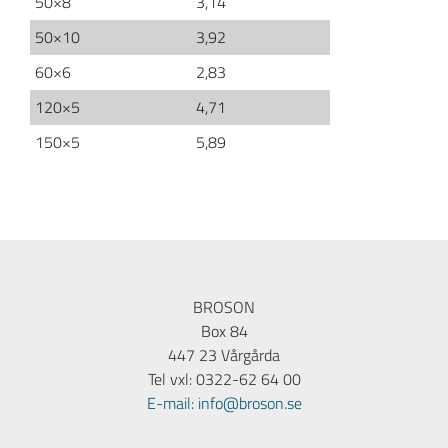
50×8
3,14
50×10
3,92
60×6
2,83
120×5
4,71
150×5
5,89
BROSON
Box 84
447 23 Vårgårda
Tel vxl: 0322-62 64 00
E-mail: info@broson.se