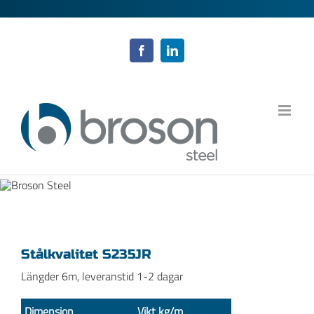
Fortsätt
till
innehållet
Facebook
LinkedIn
Stålkvalitet S235JR
Längder 6m, leveranstid 1-2 dagar
Dimension
Vikt kg/m