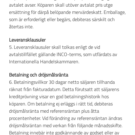
avtalet avser. Köparen skall utöver avtalat pris utge
ersättning för därpå belöpande mervärdeskatt. Emballage,
som är erforderligt eller begärs, debiteras särskilt och
återtas inte.
Leveransklausuler
5. Leveransklausuler skall tolkas enligt de vid
avtalstillfället gällande INCO-terms, som utfärdats av
Internationella Handelskammaren.
Betalning och dröjsmålsränta
6. Betalningsvillkor 30 dagar netto säljaren tillhanda
räknat från fakturadatum. Detta förutsatt att säljarens
kreditprövning visar en god betalningshistorik hos
köparen. Om betalning ej erläggs i rätt tid, debiteras
dröjsmålsränta med referensräntan plus åtta
procentenheter. Vid förändring av referensräntan ändras
dröjsmålsräntan med verkan från följande månadsskifte.
Betalning innebär inte godkännande av godset eller av