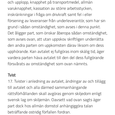
och upplopp, knapphet på transportmedel, allmän
varuknapphet, kassation av större arbetsstycken,
inskränkningar i fråga om drivkraft samt fel i eller
försening av leveranser från underleverantör, som har sin
grund i sådan omständighet, som avses i denna punkt.
Det åligger part, som önskar åberopa sådan omständighet,
som avses ovan, att utan uppskov skriftligen underrätta
den andra parten om uppkomsten därav liksom om dess
upphörande. Kan avtalet ej fullgöras inom skälig tid, äger
vardera parten häva avtalet till den del dess fullgörande
försvårats av omständighet som ovan nämnts.
Tvist
17. Tvister i anledning av avtalet, ändringar av och tillägg
till avtalet och alla därmed sammanhängande
rättsförhållanden skall avgöras genom skiljedom enligt
svensk lag om skiljemän. Oavsett vad ovan sagts äger
part dock hos allmän domstol anhängiggöra talan
beträffande ostridig förfallen fordran.