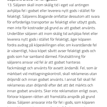
13. Säljaren skall inom skälig tid i eget val antingen
avhjälpa fel i godset eller leverera nytt gods i stället för
felaktigt. Säljarens åtagande omfattar dessutom att svara
för erforderliga transporter av felaktigt eller utbytt gods,
men inte för kostnader på grund av att godset använts.
Underlåter säljaren att inom skälig tid avhjälpa felet eller
leverera nytt gods i stället för felaktigt, äger köparen
fordra avdrag på köpeskillingen eller, om kvarstående fel
är väsentligt, häva köpet såvitt avser felaktigt gods och
gods som har samband därmed. Förutsättning för
säljarens ansvar vid fel är att godset hanteras
fackmässigt och använts för avsett ändamål. Fel, som är
märkbart vid mottagningskontroll, skall reklameras utan
dröjsmål och innan godset använts. I annat fall skall fel
reklameras utan dröjsmål efter det att det märkts och
innan godset använts. Sker inte reklamation enligt ovan,
förlorar köparen rätten att framställa anspråk på grund
därav. Säljaren ansvarar inte för fel i gods, som köparen