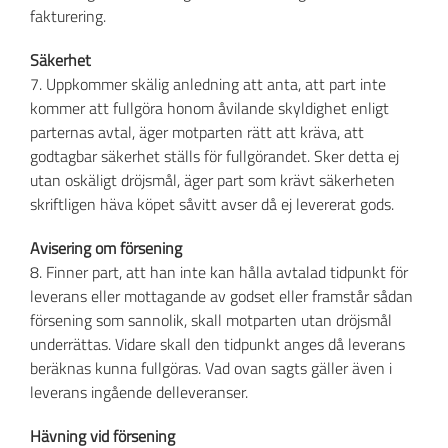
fakturering.
Säkerhet
7. Uppkommer skälig anledning att anta, att part inte
kommer att fullgöra honom åvilande skyldighet enligt
parternas avtal, äger motparten rätt att kräva, att
godtagbar säkerhet ställs för fullgörandet. Sker detta ej
utan oskäligt dröjsmål, äger part som krävt säkerheten
skriftligen häva köpet såvitt avser då ej levererat gods.
Avisering om försening
8. Finner part, att han inte kan hålla avtalad tidpunkt för
leverans eller mottagande av godset eller framstår sådan
försening som sannolik, skall motparten utan dröjsmål
underrättas. Vidare skall den tidpunkt anges då leverans
beräknas kunna fullgöras. Vad ovan sagts gäller även i
leverans ingående delleveranser.
Hävning vid försening