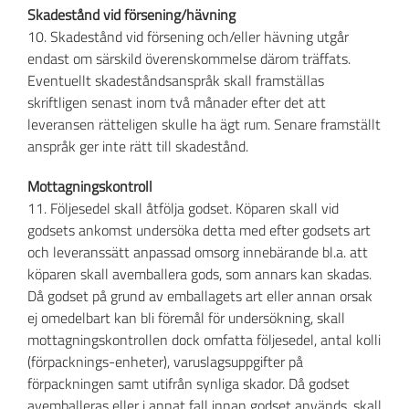
Skadestånd vid försening/hävning
10. Skadestånd vid försening och/eller hävning utgår
endast om särskild överenskommelse därom träffats.
Eventuellt skadeståndsanspråk skall framställas
skriftligen senast inom två månader efter det att
leveransen rätteligen skulle ha ägt rum. Senare framställt
anspråk ger inte rätt till skadestånd.
Mottagningskontroll
11. Följesedel skall åtfölja godset. Köparen skall vid
godsets ankomst undersöka detta med efter godsets art
och leveranssätt anpassad omsorg innebärande bl.a. att
köparen skall avemballera gods, som annars kan skadas.
Då godset på grund av emballagets art eller annan orsak
ej omedelbart kan bli föremål för undersökning, skall
mottagningskontrollen dock omfatta följesedel, antal kolli
(förpacknings-enheter), varuslagsuppgifter på
förpackningen samt utifrån synliga skador. Då godset
avemballeras eller i annat fall innan godset används, skall