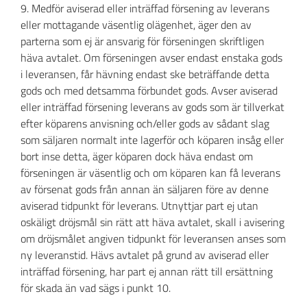
9. Medför aviserad eller inträffad försening av leverans
eller mottagande väsentlig olägenhet, äger den av
parterna som ej är ansvarig för förseningen skriftligen
häva avtalet. Om förseningen avser endast enstaka gods
i leveransen, får hävning endast ske beträffande detta
gods och med detsamma förbundet gods. Avser aviserad
eller inträffad försening leverans av gods som är tillverkat
efter köparens anvisning och/eller gods av sådant slag
som säljaren normalt inte lagerför och köparen insåg eller
bort inse detta, äger köparen dock häva endast om
förseningen är väsentlig och om köparen kan få leverans
av försenat gods från annan än säljaren före av denne
aviserad tidpunkt för leverans. Utnyttjar part ej utan
oskäligt dröjsmål sin rätt att häva avtalet, skall i avisering
om dröjsmålet angiven tidpunkt för leveransen anses som
ny leveranstid. Hävs avtalet på grund av aviserad eller
inträffad försening, har part ej annan rätt till ersättning
för skada än vad sägs i punkt 10.