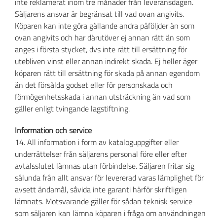
inte reklamerat inom tre månader från leveransdagen.
Säljarens ansvar är begränsat till vad ovan angivits.
Köparen kan inte göra gällande andra påföljder än som
ovan angivits och har därutöver ej annan rätt än som
anges i första stycket, dvs inte rätt till ersättning för
utebliven vinst eller annan indirekt skada. Ej heller äger
köparen rätt till ersättning för skada på annan egendom
än det försålda godset eller för personskada och
förmögenhetsskada i annan utsträckning än vad som
gäller enligt tvingande lagstiftning.
Information och service
14. All information i form av kataloguppgifter eller
underrättelser från säljarens personal före eller efter
avtalsslutet lämnas utan förbindelse. Säljaren fritar sig
sålunda från allt ansvar för levererad varas lämplighet för
avsett ändamål, såvida inte garanti härför skriftligen
lämnats. Motsvarande gäller för sådan teknisk service
som säljaren kan lämna köparen i fråga om användningen