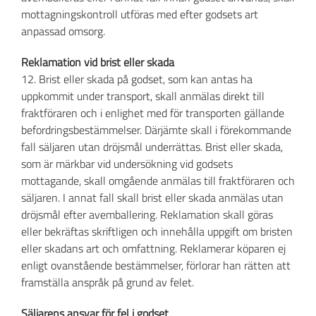
mottagningskontroll utföras med efter godsets art
anpassad omsorg.
Reklamation vid brist eller skada
12. Brist eller skada på godset, som kan antas ha
uppkommit under transport, skall anmälas direkt till
fraktföraren och i enlighet med för transporten gällande
befordringsbestämmelser. Därjämte skall i förekommande
fall säljaren utan dröjsmål underrättas. Brist eller skada,
som är märkbar vid undersökning vid godsets
mottagande, skall omgående anmälas till fraktföraren och
säljaren. I annat fall skall brist eller skada anmälas utan
dröjsmål efter avemballering. Reklamation skall göras
eller bekräftas skriftligen och innehålla uppgift om bristen
eller skadans art och omfattning. Reklamerar köparen ej
enligt ovanstående bestämmelser, förlorar han rätten att
framställa anspråk på grund av felet.
Säljarens ansvar för fel i godset