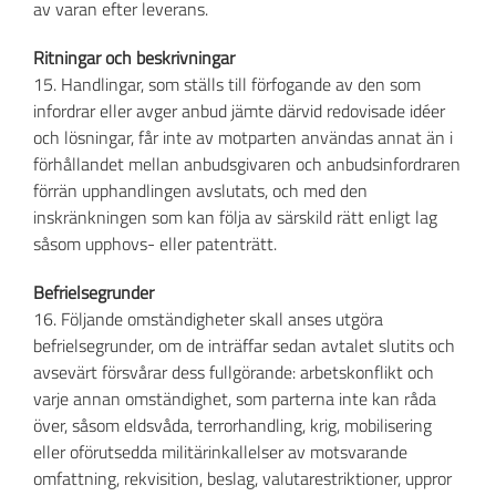
av varan efter leverans.
Ritningar och beskrivningar
15. Handlingar, som ställs till förfogande av den som
infordrar eller avger anbud jämte därvid redovisade idéer
och lösningar, får inte av motparten användas annat än i
förhållandet mellan anbudsgivaren och anbudsinfordraren
förrän upphandlingen avslutats, och med den
inskränkningen som kan följa av särskild rätt enligt lag
såsom upphovs- eller patenträtt.
Befrielsegrunder
16. Följande omständigheter skall anses utgöra
befrielsegrunder, om de inträffar sedan avtalet slutits och
avsevärt försvårar dess fullgörande: arbetskonflikt och
varje annan omständighet, som parterna inte kan råda
över, såsom eldsvåda, terrorhandling, krig, mobilisering
eller oförutsedda militärinkallelser av motsvarande
omfattning, rekvisition, beslag, valutarestriktioner, uppror