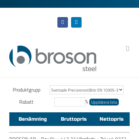
Fortsätt
till
innehållet
Facebook
LinkedIn
Produktgrupp
%
Rabatt
Benämning
Bruttopris
Nettopris