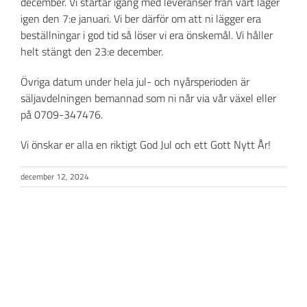
december. Vi startar igång med leveranser från vårt lager
igen den 7:e januari. Vi ber därför om att ni lägger era
beställningar i god tid så löser vi era önskemål. Vi håller
helt stängt den 23:e december.
Övriga datum under hela jul- och nyårsperioden är
säljavdelningen bemannad som ni når via vår växel eller
på 0709-347476.
Vi önskar er alla en riktigt God Jul och ett Gott Nytt År!
december 12, 2024