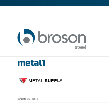
Fortsätt
till
innehållet
metal1
januari 24, 2013