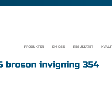
PRODUKTER
OM OSS
RESULTATET
KVALI
 broson invigning 354