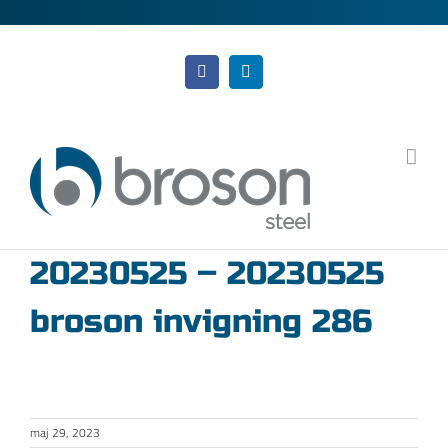
Fortsätt
till
innehållet
Facebook
LinkedIn
20230525 – 20230525
broson invigning 286
maj 29, 2023