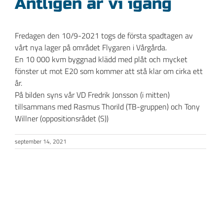
Äntligen är vi igång
bild
Fredagen den 10/9-2021 togs de första spadtagen av
vårt nya lager på området Flygaren i Vårgårda.
En 10 000 kvm byggnad klädd med plåt och mycket
fönster ut mot E20 som kommer att stå klar om cirka ett
år.
På bilden syns vår VD Fredrik Jonsson (i mitten)
tillsammans med Rasmus Thorild (TB-gruppen) och Tony
Willner (oppositionsrådet (S))
september 14, 2021